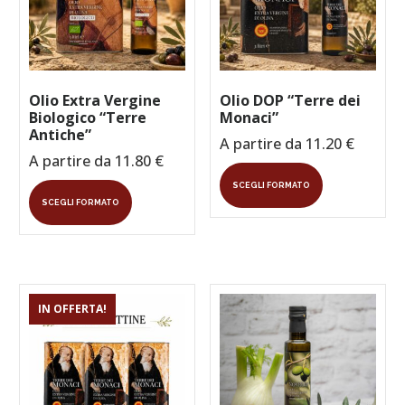
Olio Extra Vergine
Olio DOP “Terre dei
Biologico “Terre
Monaci”
Antiche”
A partire da
11.20
€
A partire da
11.80
€
Questo
Questo
SCEGLI FORMATO
prodotto
SCEGLI FORMATO
prodotto
ha
ha
più
più
varianti.
varianti.
Le
Le
opzioni
opzioni
possono
IN OFFERTA!
possono
essere
essere
scelte
scelte
nella
nella
pagina