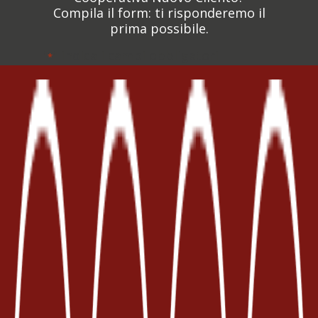
Compila il form: ti risponderemo il
prima possibile.
"
" indica i campi obbligatori
*
Nome
*
Cognome
*
Email
*
Argomento
*
Messaggio
*