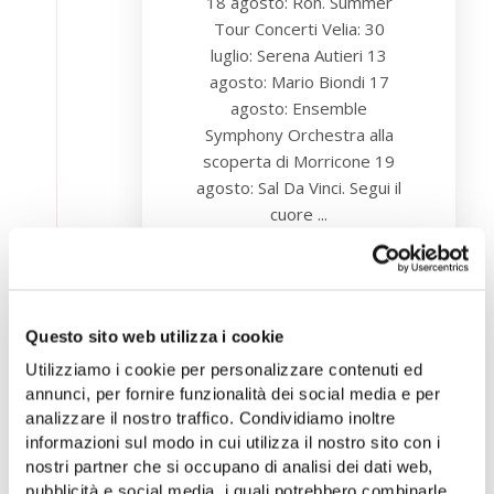
18 agosto: Ron. Summer
Tour Concerti Velia: 30
luglio: Serena Autieri 13
agosto: Mario Biondi 17
agosto: Ensemble
Symphony Orchestra alla
scoperta di Morricone 19
agosto: Sal Da Vinci. Segui il
cuore ...
Tutto il giorno
Questo sito web utilizza i cookie
View Details
Utilizziamo i cookie per personalizzare contenuti ed
annunci, per fornire funzionalità dei social media e per
analizzare il nostro traffico. Condividiamo inoltre
informazioni sul modo in cui utilizza il nostro sito con i
nostri partner che si occupano di analisi dei dati web,
26
pubblicità e social media, i quali potrebbero combinarle