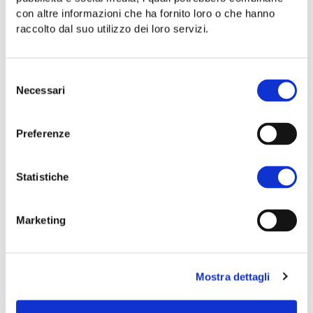
Agosto
con altre informazioni che ha fornito loro o che hanno
2022
raccolto dal suo utilizzo dei loro servizi.
Selezione
Necessari
del
consenso
Preferenze
Statistiche
CENA “DALLE
Marketing
ALICI AL FICO”
Dalle alici al fico per
Mostra dettagli
celebrare il mediterraneo e
le sue stagioni. Venerdi 26