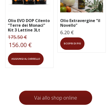
pagina
del
del
prodotto
prodotto
Olio EVO DOP Cilento
Olio Extravergine “il
“Terre dei Monaci”
Novello”
Kit 3 Lattine 3Lt
6.20
€
Il
175.50
€
prezzo
156.00
€
Il
SCOPRI DI PIÙ
originale
prezzo
era:
attuale
175.50 €.
è:
AGGIUNGI AL CARRELLO
156.00 €.
Vai allo shop online