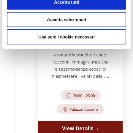
Accetta tutti
agosto ultimo
appuntamento delle cene al
castello con tre dei
Accetta selezionati
protagonisti più peculiari
della dieta mediterranea
Usa solo i cookie necessari
cilentana: le alici di menaica ,
il fico bianco e le erbe
aromatiche mediterranee.
Racconti, immagini, musiche
e testimonianze capaci di
trasmettere i valori della... ...
20:00
-
23:00
Palazzo Capano
View Details