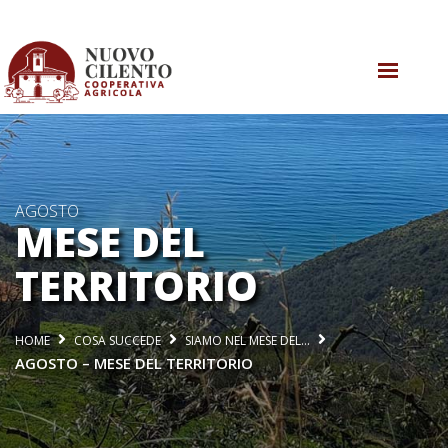
CHI SIAMO
COSA SAPPIAMO
AGOSTO
COSA FACCIAMO
MESE DEL
AGRICOLTURA RIGENERATIVA
TERRITORIO
COSA SUCCEDE
HOME
COSA SUCCEDE
SIAMO NEL MESE DEL…
CONTATTI
AGOSTO – MESE DEL TERRITORIO