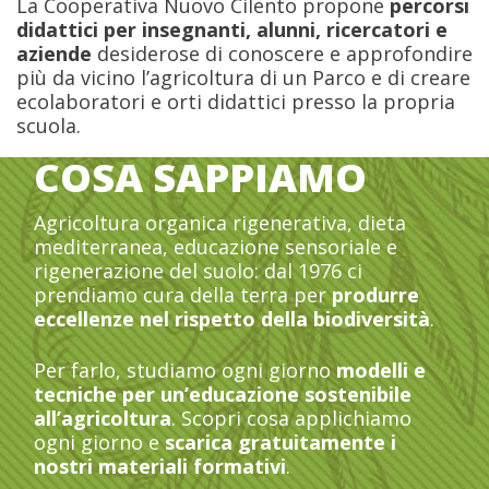
La Cooperativa Nuovo Cilento propone
percorsi
didattici per insegnanti, alunni, ricercatori e
aziende
desiderose di conoscere e approfondire
più da vicino l’agricoltura di un Parco e di creare
ecolaboratori e orti didattici presso la propria
scuola.
COSA SAPPIAMO
Agricoltura organica rigenerativa, dieta
mediterranea, educazione sensoriale e
rigenerazione del suolo: dal 1976 ci
prendiamo cura della terra per
produrre
eccellenze nel rispetto della biodiversità
.
Per farlo, studiamo ogni giorno
modelli e
tecniche per un’educazione sostenibile
all’agricoltura
. Scopri cosa applichiamo
ogni giorno e
scarica gratuitamente i
nostri materiali formativi
.