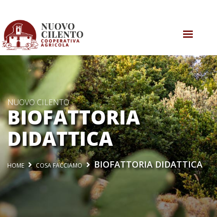
CHI SIAMO
COSA SAPPIAMO
NUOVO CILENTO
COSA FACCIAMO
BIOFATTORIA
AGRICOLTURA RIGENERATIVA
DIDATTICA
COSA SUCCEDE
BIOFATTORIA DIDATTICA
HOME
COSA FACCIAMO
CONTATTI