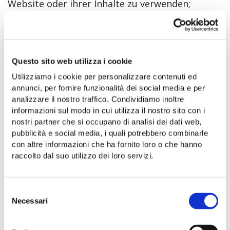
Website oder ihrer Inhalte zu verwenden;
Vermietung, Lizenzierung oder
Unterlizenzierung von nuovocilento.it;
die Nutzung von nuovocilento.it auf andere
Questo sito web utilizza i cookie
missbräuchliche Weise, die gegen diese
Utilizziamo i cookie per personalizzare contenuti ed
Vereinbarung verstößt,
annunci, per fornire funzionalità dei social media e per
analizzare il nostro traffico. Condividiamo inoltre
diffamieren, beleidigen, belästigen, bedrohen,
informazioni sul modo in cui utilizza il nostro sito con i
oder anderweitig die Rechte anderer verletzen;
nostri partner che si occupano di analisi dei dati web,
pubblicità e social media, i quali potrebbero combinarle
Verbreitung oder Veröffentlichung illegaler,
con altre informazioni che ha fornito loro o che hanno
obszöner, rechtswidriger, verleumderischer
raccolto dal suo utilizzo dei loro servizi.
oder unangemessener Inhalte;
unrechtmäßige Aneignung des Kontos, das bei
einem anderen Benutzer verwendet wird;
Selezione
Necessari
del
Die Nutzung von nuovocilento.it auf jede andere
consenso
missbräuchliche Weise, die gegen den Vertrag