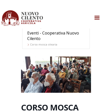
Home
CHI SIAMO
Eventi - Cooperativa Nuovo
Cilento
COSA SAPPIAMO
Corso mosca olearia
COSA FACCIAMO
AGRICOLTURA RIGENERATIVA
COSA SUCCEDE
CONTATTI
CORSO MOSCA