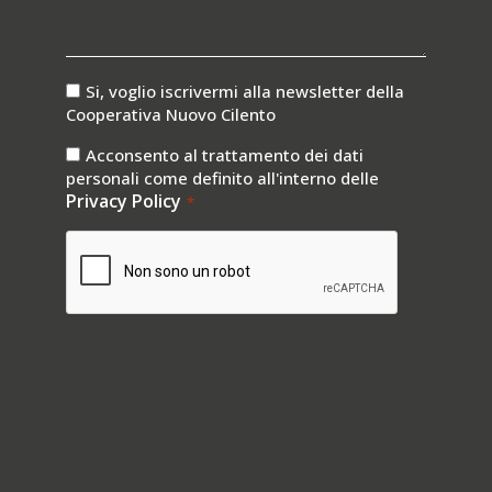
consenso
Si, voglio iscrivermi alla newsletter della
newsletter
Cooperativa Nuovo Cilento
consenso
Acconsento al trattamento dei dati
privay
personali come definito all'interno delle
*
Privacy Policy
*
CAPTCHA