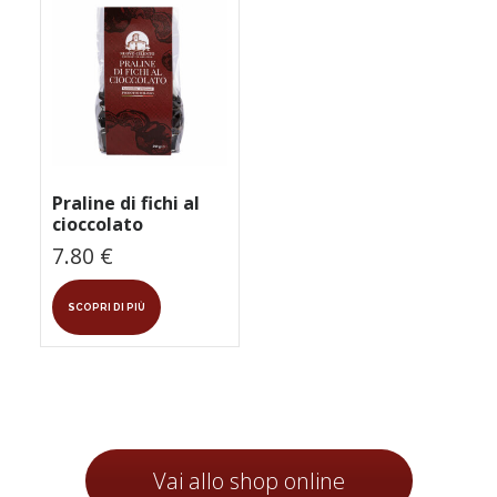
Praline di fichi al
cioccolato
7.80
€
SCOPRI DI PIÙ
Vai allo shop online