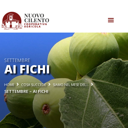
CHI SIAMO
COSA SAPPIAMO
SETTEMBRE
COSA FACCIAMO
AI FICHI
AGRICOLTURA RIGENERATIVA
HOME
COSA SUCCEDE
SIAMO NEL MESE DEL…
COSA SUCCEDE
SETTEMBRE – AI FICHI
CONTATTI