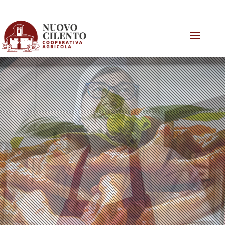
DALLA TERRA ALLA TAVOLA
RICETTE CILENTANE
MENU
TORNA ALLA HOME
VISITA LO SHOP