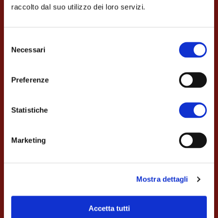
Menù Speciale
raccolto dal suo utilizzo dei loro servizi.
Prenota ora il tuo tavolo! 0974 903243
Selezione
Necessari
del
consenso
Preferenze
Statistiche
Marketing
Mostra dettagli
Accetta tutti