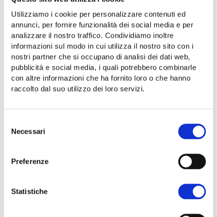
DESCRIZIONE
Utilizziamo i cookie per personalizzare contenuti ed
annunci, per fornire funzionalità dei social media e per
OLIO EXTRA VERGINE DI
analizzare il nostro traffico. Condividiamo inoltre
OLIVA “IL NOVELLO” –
informazioni sul modo in cui utilizza il nostro sito con i
COOPERATIVA NUOVO
nostri partner che si occupano di analisi dei dati web,
CILENTO
pubblicità e social media, i quali potrebbero combinarle
con altre informazioni che ha fornito loro o che hanno
OLIO “NUOVO” – BOTTIGLIA 250 ML
raccolto dal suo utilizzo dei loro servizi.
SCHEDA PRODOTTO – FORMATI E PREZZI
Selezione
L’Olio nuovo è sostanzialmente il primo olio
Necessari
del
delle prime olive del nuovo raccolto, appena
consenso
franto, non filtrato e non decantato, e subito
Preferenze
imbottigliato. è prodotto allo stesso modo del
restante extravergine ma presenta maggiori
sostanze antiossidanti.
Statistiche
Il suo colore è verde, dal profumo intenso, forte