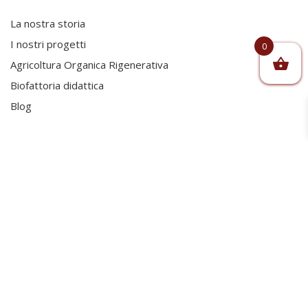
La nostra storia
I nostri progetti
0
Agricoltura Organica Rigenerativa
Biofattoria didattica
Blog
VIAGGIARE
Territorio
I prodotti
Eventi
Per vivere 20 anni di più
Ristorante Al Frantoio