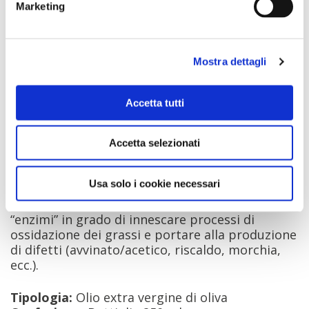
e sapere di erba fresca, e dal sapore amaro
Marketing
piccante. L’olio nuovo/novello, è l’olio fresco di
molitura dall’aspetto corposo e dal gusto forte
ed intenso.
Mostra dettagli
L’Olio nuovo, dev’essere consumato in tempi
brevi (nel caso non lo si Decanta). In quanto non
Accetta tutti
decantato, le particelle che si depositeranno in
fondo al deposito “morchia”, potrebbero con il
passare del tempo, alterare il gusto e la sua
Accetta selezionati
qualità.
Usa solo i cookie necessari
La presenza di residui vegetali aumenta la
quantità di polifenoli, ma aumenta anche gli
“enzimi” in grado di innescare processi di
ossidazione dei grassi e portare alla produzione
di difetti (avvinato/acetico, riscaldo, morchia,
ecc.).
Tipologia:
Olio extra vergine di oliva