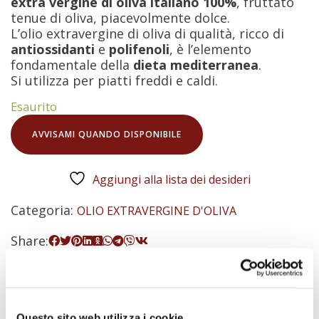
extra vergine di oliva italiano 100%
, fruttato
tenue di oliva, piacevolmente dolce.
L’olio extravergine di oliva di qualità, ricco di
antiossidanti
e
polifenoli
, è l’elemento
fondamentale della
dieta mediterranea
.
Si utilizza per piatti freddi e caldi.
Esaurito
AVVISAMI QUANDO DISPONIBILE
Aggiungi alla lista dei desideri
Categoria:
OLIO EXTRAVERGINE D'OLIVA
Share:
Descrizione
Informazioni aggiuntive
Questo sito web utilizza i cookie