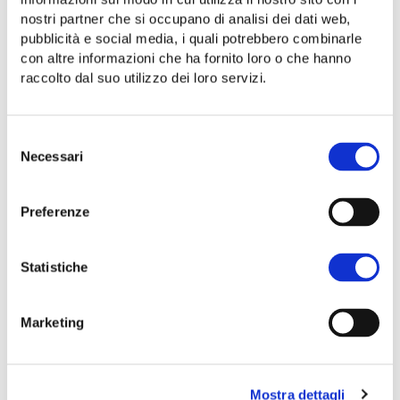
nostri partner che si occupano di analisi dei dati web,
STORIA E CONTEMPORANEITÀ NELLE
pubblicità e social media, i quali potrebbero combinarle
NUOVE ETICHETTE
con altre informazioni che ha fornito loro o che hanno
raccolto dal suo utilizzo dei loro servizi.
Se da un lato abbiamo scelto di conservare la
tradizione dei nostri oli, usando le immagini che
li caratterizzano da decenni, dall’altro abbiamo
Selezione
voluto dare una grande
spinta innovativa nel
Necessari
del
design
.
consenso
Il primo passo è stato ritrovare e riscoprire
Preferenze
quei luoghi.
Siamo tornati lì dove quelle
immagini erano state immortalate più di 20
anni fa
e abbiamo scattato nuove fotografie
Statistiche
per comunicare la nuova vita di quei soggetti a
noi cari.
Marketing
Mostra dettagli