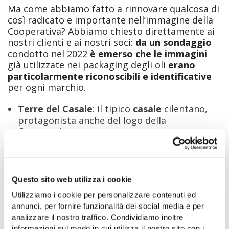
Ma come abbiamo fatto a rinnovare qualcosa di
così radicato e importante nell’immagine della
Cooperativa? Abbiamo chiesto direttamente ai
nostri clienti e ai nostri soci:
da un sondaggio
condotto nel 2022
è emerso che le immagini
già utilizzate nei packaging degli oli
erano
particolarmente riconoscibili e identificative
per ogni marchio.
Terre del Casale
: il tipico
casale
cilentano,
protagonista anche del logo della
Cooperativa.
Terre Antiche e Terre dei Monaci
: due
immagini sacre dell’
angelo
nel “Polittico di
Sant’Elena di Laurino” del Faffeo e del
monaco
dell’omonima opera, conservate nel Museo
Questo sito web utilizza i cookie
Diocesano d’arte sacra in Vallo della Lucania.
Utilizziamo i cookie per personalizzare contenuti ed
Olio Novello
: l’
oliva
nella sua semplicità, una
annunci, per fornire funzionalità dei social media e per
vera primizia che racconta l’olio nella sua
analizzare il nostro traffico. Condividiamo inoltre
essenza.
informazioni sul modo in cui utilizza il nostro sito con i