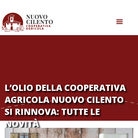
CHI SIAMO
COSA SAPPIAMO
COSA FACCIAMO
AGRICOLTURA RIGENERATIVA
L’OLIO DELLA COOPERATIVA
COSA SUCCEDE
AGRICOLA NUOVO CILENTO
CONTATTI
SI RINNOVA: TUTTE LE
NOVITÀ