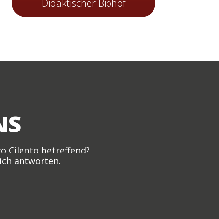
Didaktischer Biohof
NS
o Cilento betreffend?
lich antworten.