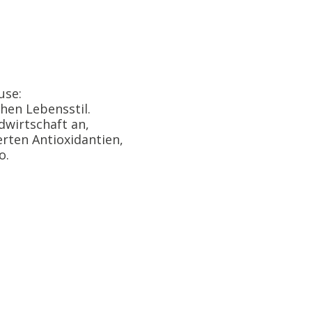
use:
chen Lebensstil.
wirtschaft an,
erten Antioxidantien,
o.