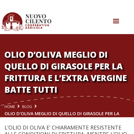
CHI SIAMO
COSA SAPPIAMO
OLIO D’OLIVA MEGLIO DI
COSA FACCIAMO
QUELLO DI GIRASOLE PER LA
FRITTURA E L’EXTRA VERGINE
AGRICOLTURA RIGENERATIVA
BATTE TUTTI
COSA SUCCEDE
CONTATTI
HOME
BLOG
OLIO D’OLIVA MEGLIO DI QUELLO DI GIRASOLE PER LA
FRITTURA E L’EXTRA VERGINE BATTE TUTTI
L’OLIO DI OLIVA E’ CHIARAMENTE RESISTENTE
ALLE CONDIZIONI DI FRITTURA, MENTRE L’OLIO