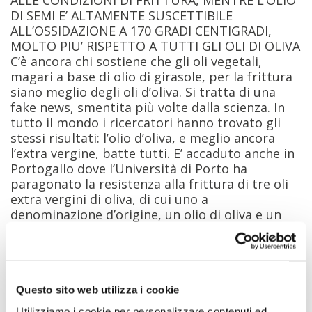
DI SEMI E’ ALTAMENTE SUSCETTIBILE
ALL’OSSIDAZIONE A 170 GRADI CENTIGRADI,
MOLTO PIU’ RISPETTO A TUTTI GLI OLI DI OLIVA
C’è ancora chi sostiene che gli oli vegetali,
magari a base di olio di girasole, per la frittura
siano meglio degli oli d’oliva. Si tratta di una
fake news, smentita più volte dalla scienza. In
tutto il mondo i ricercatori hanno trovato gli
stessi risultati: l’olio d’oliva, e meglio ancora
l’extra vergine, batte tutti. E’ accaduto anche in
Portogallo dove l’Università di Porto ha
paragonato la resistenza alla frittura di tre oli
extra vergini di oliva, di cui uno a
denominazione d’origine, un olio di oliva e un
olio di semi con alto contenuto di girasole.
[
]
Leggi l’articolo completo
Fonte://www.teatronaturale.it/
Questo sito web utilizza i cookie
Utilizziamo i cookie per personalizzare contenuti ed