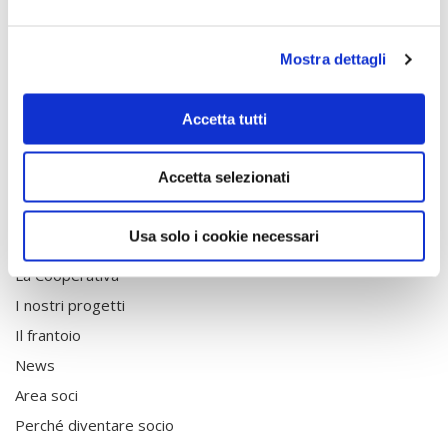
Località Ortale
Mostra dettagli
84070 San Mauro
Cilento (SA)
info@nuovocilento.it
Accetta tutti
Tel. +39 0974 903239
Accetta selezionati
COOPERARE
Usa solo i cookie necessari
La Cooperativa
I nostri progetti
Il frantoio
News
Area soci
Perché diventare socio