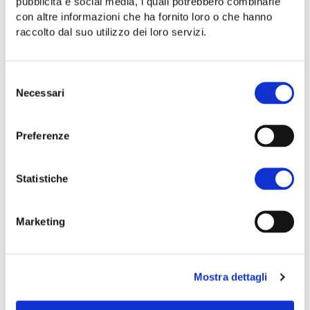
pubblicità e social media, i quali potrebbero combinarle
con altre informazioni che ha fornito loro o che hanno
raccolto dal suo utilizzo dei loro servizi.
Selezione
Necessari
del
consenso
Preferenze
Statistiche
Località Ortale
84070 San Mauro
Marketing
Cilento (SA)
info@nuovocilento.it
Tel. +39 0974 903239
Mostra dettagli