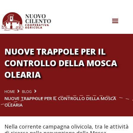
CHI SIAMO
COSA SAPPIAMO
NUOVE TRAPPOLE PER IL
CONTROLLO DELLA MOSCA
COSA FACCIAMO
OLEARIA
AGRICOLTURA RIGENERATIVA
COSA SUCCEDE
HOME
BLOG
NUOVE TRAPPOLE PER IL CONTROLLO DELLA MOSCA
CONTATTI
OLEARIA
Nella corrente campagna olivicola, tra le attività
di ricerca nella prevenzione della Mosca