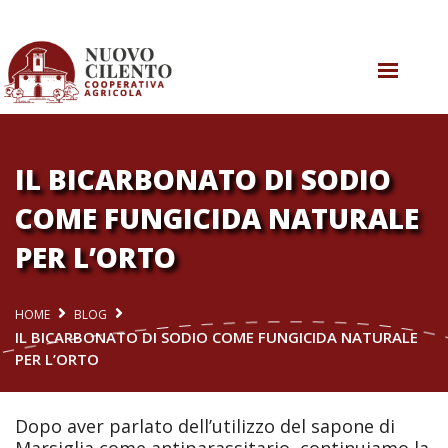
CHI SIAMO
COSA SAPPIAMO
IL BICARBONATO DI SODIO
COME FUNGICIDA NATURALE
COSA FACCIAMO
PER L’ORTO
AGRICOLTURA RIGENERATIVA
COSA SUCCEDE
HOME
BLOG
IL BICARBONATO DI SODIO COME FUNGICIDA NATURALE
CONTATTI
PER L’ORTO
Dopo aver parlato dell’utilizzo del sapone di
Marsiglia come antiparassitario, continuiamo la