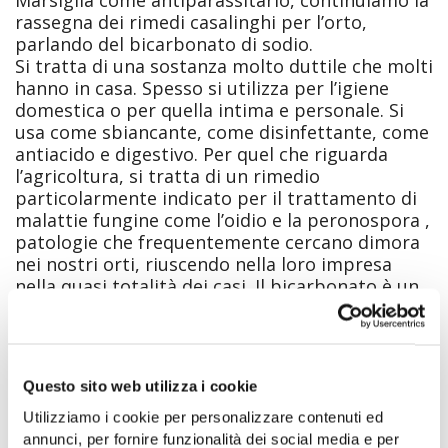
rassegna dei rimedi casalinghi per l’orto,
parlando del bicarbonato di sodio.
Si tratta di una sostanza molto duttile che molti
hanno in casa. Spesso si utilizza per l’igiene
domestica o per quella intima e personale. Si
usa come sbiancante, come disinfettante, come
antiacido e digestivo. Per quel che riguarda
l’agricoltura, si tratta di un rimedio
particolarmente indicato per il trattamento di
malattie fungine come l’oidio e la peronospora ,
patologie che frequentemente cercano dimora
nei nostri orti, riuscendo nella loro impresa
nella quasi totalità dei casi. Il bicarbonato è un
rimedio semplice, facile da preparare in casa, e
rappresenta uno strumento efficace contro gli
attacchi fungini. [
]
Leggi l’articolo completo
Questo sito web utilizza i cookie
Telegram
WhatsApp
Facebook
LinkedIn
Condividi
Utilizziamo i cookie per personalizzare contenuti ed
annunci, per fornire funzionalità dei social media e per