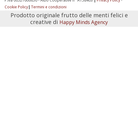
P.iva 00521600650 - Albo Cooperative n° A158403
|
Privacy Policy
-
Cookie Policy
|
Termini e condizioni
Prodotto originale frutto delle menti felici e
creative di
Happy Minds Agency