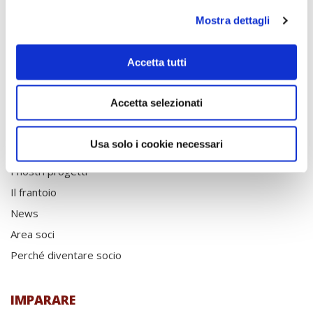
84070 San Mauro
Mostra dettagli
Cilento (SA)
info@nuovocilento.it
Tel. +39 0974 903239
Accetta tutti
Accetta selezionati
COOPERARE
Usa solo i cookie necessari
La Cooperativa
I nostri progetti
Il frantoio
News
Area soci
Perché diventare socio
IMPARARE