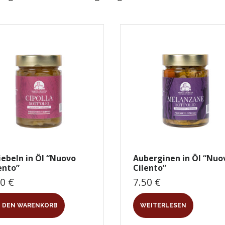
ebeln in Öl “Nuovo
Auberginen in Öl “Nuo
ento”
Cilento”
50
€
7.50
€
N DEN WARENKORB
WEITERLESEN