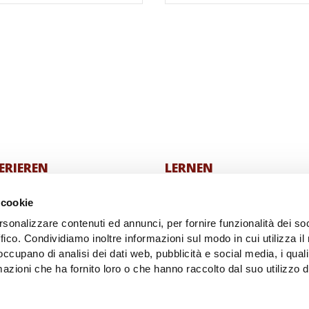
ERIEREN
LERNEN
ative
Die Geschichte
 cookie
 Projekte
Unsere Projekte
rsonalizzare contenuti ed annunci, per fornire funzionalità dei so
ffico. Condividiamo inoltre informazioni sul modo in cui utilizza il 
ühle
REGENERATIVE ÖKOLOGISC
 occupano di analisi dei dati web, pubblicità e social media, i qual
Landwirtschaft
azioni che ha fornito loro o che hanno raccolto dal suo utilizzo d
Der didaktische Biohof