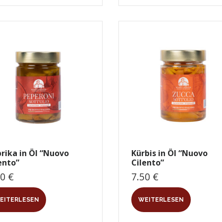
rika in Öl “Nuovo
Kürbis in Öl “Nuovo
ento”
Cilento”
50
€
7.50
€
EITERLESEN
WEITERLESEN