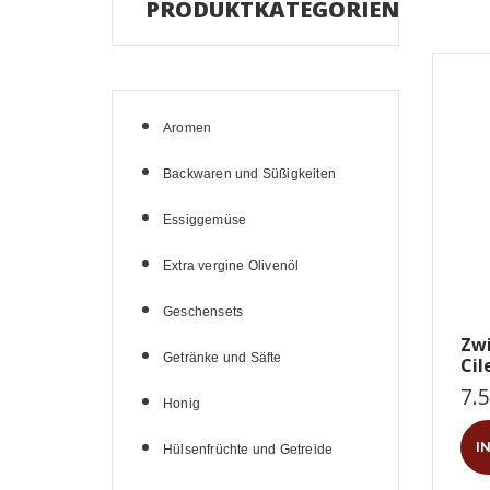
PRODUKTKATEGORIEN
Aromen
Backwaren und Süßigkeiten
Essiggemüse
Extra vergine Olivenöl
Geschensets
Zwi
Getränke und Säfte
Cil
7.
Honig
I
Hülsenfrüchte und Getreide