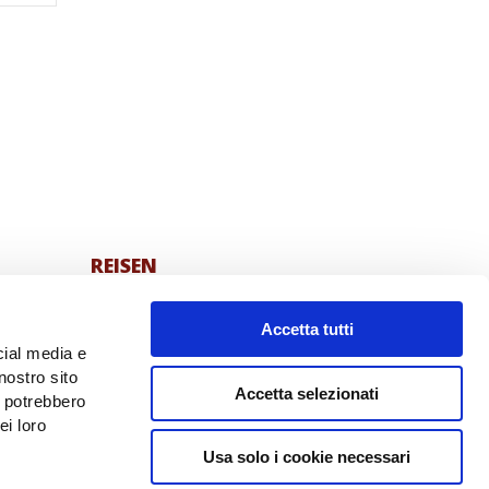
REISEN
Territorium
Accetta tutti
Shop
cial media e
nostro sito
HE
Veranstaltungen
Accetta selezionati
i potrebbero
20 Jahre länger leben
ei loro
0
Restaurant Al Frantoio
Usa solo i cookie necessari