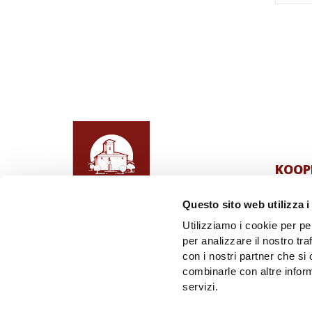
KOOP
Kooper
Questo sito web utilizza i
Unsere
Utilizziamo i cookie per pe
Località Ortale
per analizzare il nostro tra
84070 San Mauro
Die Ölm
con i nostri partner che si
Cilento (SA)
combinarle con altre inform
info@nuovocilento.it
servizi.
Tel. +39 0974 903239