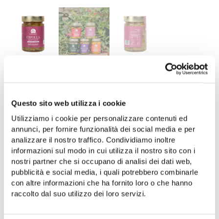
7.50
€
Zwiebeln in Öl, hergestellt von der landw.
Questo sito web utilizza i cookie
Genossenschaft “Nuovo Cilento”
, eingelegt in
nativem Olivenöl extra “Terre del Casale”.
Utilizziamo i cookie per personalizzare contenuti ed
annunci, per fornire funzionalità dei social media e per
Vorrätig
analizzare il nostro traffico. Condividiamo inoltre
informazioni sul modo in cui utilizza il nostro sito con i
nostri partner che si occupano di analisi dei dati web,
IN DEN WARENKORB
pubblicità e social media, i quali potrebbero combinarle
con altre informazioni che ha fornito loro o che hanno
Aggiungi alla lista dei desideri
raccolto dal suo utilizzo dei loro servizi.
Kategorie:
Essiggemüse