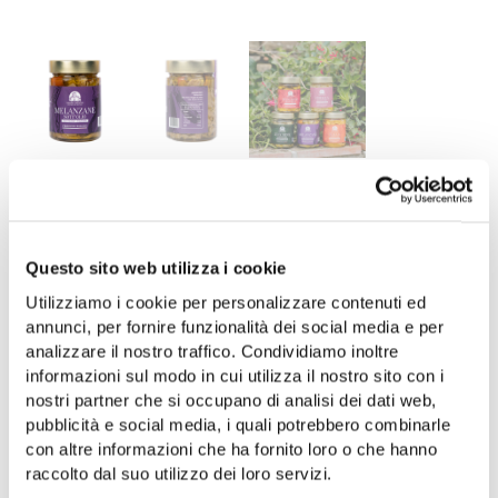
7.50
€
Die Auberginen in Öl, hergestellt von der landw.
Genossenschaft “Nuovo Cilento”,eingelegt in
Questo sito web utilizza i cookie
nativem Olivenöl extra “Terre del Casale”.
Utilizziamo i cookie per personalizzare contenuti ed
annunci, per fornire funzionalità dei social media e per
Nicht vorrätig
analizzare il nostro traffico. Condividiamo inoltre
informazioni sul modo in cui utilizza il nostro sito con i
AVVISAMI QUANDO DISPONIBILE
nostri partner che si occupano di analisi dei dati web,
pubblicità e social media, i quali potrebbero combinarle
Aggiungi alla lista dei desideri
con altre informazioni che ha fornito loro o che hanno
raccolto dal suo utilizzo dei loro servizi.
Kategorie:
Essiggemüse