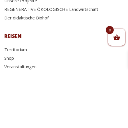
Unsere Projekte
REGENERATIVE ÖKOLOGISCHE Landwirtschaft
Der didaktische Biohof
0
REISEN
Territorium
Shop
Veranstaltungen
20 Jahre länger leben
Restaurant Al Frantoio
P.iva 00521600650 - Albo Cooperative n° A158403
|
Privacy Policy
-
Cookie Policy
|
Allgemeine Geschaeftsbedingungen/
Prodotto originale frutto delle menti felici e
creative di
Happy Minds Agency