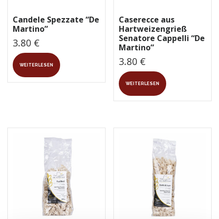
Candele Spezzate “De
Caserecce aus
Martino”
Hartweizengrieß
Senatore Cappelli “De
3.80
€
Martino”
3.80
€
WEITERLESEN
WEITERLESEN