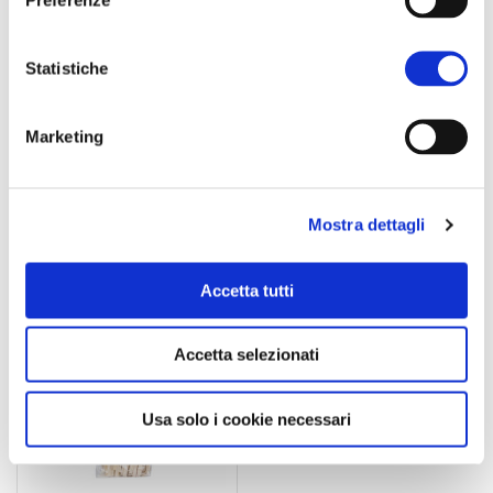
Rigatoni aus
Spaghettoni aus
Hartweizengrieß
Hartweizengrieß
Statistiche
Senatore Cappelli “De
Senatore Cappelli “De
Martino”
Martino”
3.80
€
3.50
€
Marketing
WEITERLESEN
WEITERLESEN
Mostra dettagli
Accetta tutti
Accetta selezionati
Usa solo i cookie necessari