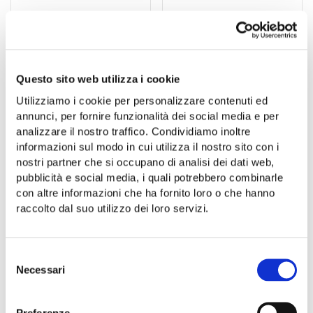
Fusilloni aus
Occhi di lupo aus
Hartweizengrieß
Hartweizengrieß
Senatore Cappelli “De
Senatore Cappelli “De
Martino”
Martino”
Questo sito web utilizza i cookie
3.80
€
3.80
€
Utilizziamo i cookie per personalizzare contenuti ed
annunci, per fornire funzionalità dei social media e per
WEITERLESEN
WEITERLESEN
analizzare il nostro traffico. Condividiamo inoltre
informazioni sul modo in cui utilizza il nostro sito con i
nostri partner che si occupano di analisi dei dati web,
pubblicità e social media, i quali potrebbero combinarle
con altre informazioni che ha fornito loro o che hanno
raccolto dal suo utilizzo dei loro servizi.
Selezione
Necessari
del
consenso
Preferenze