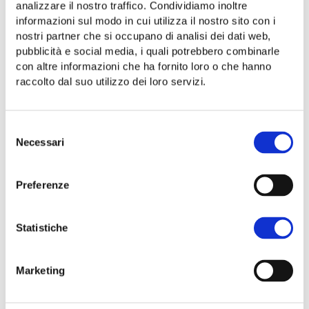
DELIVERY METHOD
analizzare il nostro traffico. Condividiamo inoltre
informazioni sul modo in cui utilizza il nostro sito con i
Mail To Recipient
nostri partner che si occupano di analisi dei dati web,
pubblicità e social media, i quali potrebbero combinarle
con altre informazioni che ha fornito loro o che hanno
We will send it to the recipient's email address
raccolto dal suo utilizzo dei loro servizi.
PREVIEW
Selezione
Necessari
del
consenso
ADD TO BASKET
Preferenze
Aggiungi alla lista dei desideri
Statistiche
Category:
Gift cards
Share:
Marketing
Description
Reviews (0)