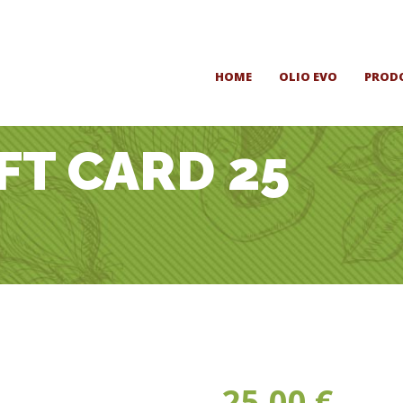
HOME
OLIO EVO
PROD
FT CARD 25
25.00
€