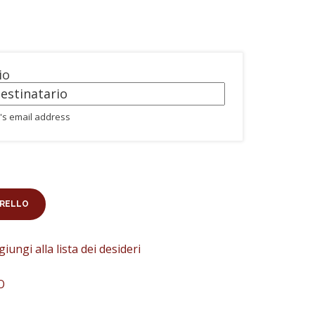
io
nt's email address
RRELLO
iungi alla lista dei desideri
O