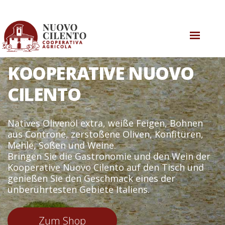
ONLINE EINKAUFEN
OLIVENÖL
KOOPERATIVE NUOVO
CILENTO
SHOP
KOOPERATIVE
Natives Olivenöl extra, weiße Feigen, Bohnen
aus Controne, zerstoßene Oliven, Konfitüren,
Mehle, Soßen und Weine.
Bringen Sie die Gastronomie und den Wein der
Kooperative Nuovo Cilento auf den Tisch und
genießen Sie den Geschmack eines der
unberührtesten Gebiete Italiens.
Zum Shop