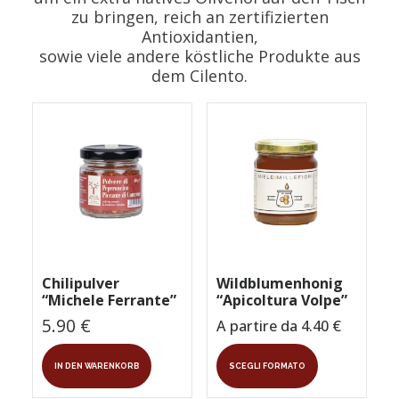
zu bringen, reich an zertifizierten
Antioxidantien,
sowie viele andere köstliche Produkte aus
dem Cilento.
Chilipulver
Wildblumenhonig
“Michele Ferrante”
“Apicoltura Volpe”
5.90
€
A partire da
4.40
€
Dieses
IN DEN WARENKORB
SCEGLI FORMATO
Produkt
weist