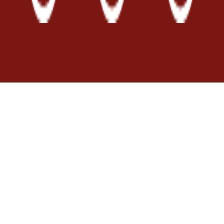
Località Ortale
84070 San Mauro
Cilento (SA)
info@nuovocilento.it
Tel. +39 0974 903239