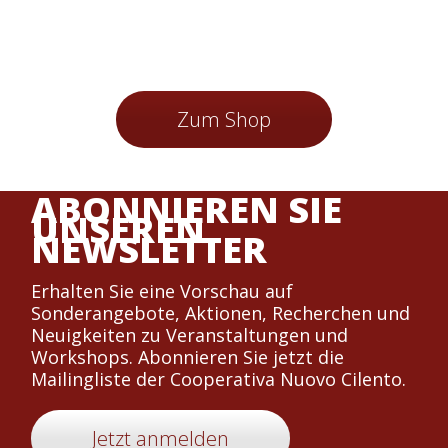
mehrere
Varianten
auf.
Die
Optionen
Zum Shop
können
auf
der
Produktse
ABONNIEREN SIE
gewählt
UNSEREN
werden
NEWSLETTER
Erhalten Sie eine Vorschau auf
Sonderangebote, Aktionen, Recherchen und
Neuigkeiten zu Veranstaltungen und
Workshops. Abonnieren Sie jetzt die
Mailingliste der Cooperativa Nuovo Cilento.
Jetzt anmelden