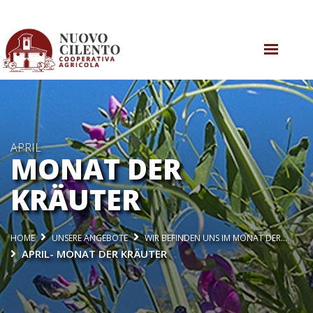
ÜBER UNS
UNSERE AKTIVITÄTEN
UNSERE ANGEBOTE
APRIL
MONAT DER
KONTAKTE
KRÄUTER
HOME
UNSERE ANGEBOTE
WIR BEFINDEN UNS IM MONAT DER…
APRIL- MONAT DER KRÄUTER