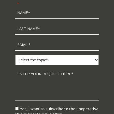
„
“ zeigt erforderliche Felder an
*
Name
*
Last
name
*
Email
*
Topic
*
Messaggio
*
consenso
Yes, I want to subscribe to the Cooperativa