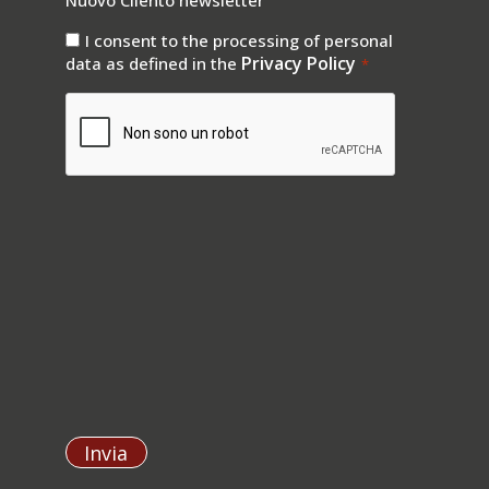
newsletter
Nuovo Cilento newsletter
consenso
I consent to the processing of personal
privay
Privacy Policy
data as defined in the
*
*
CAPTCHA
Invia