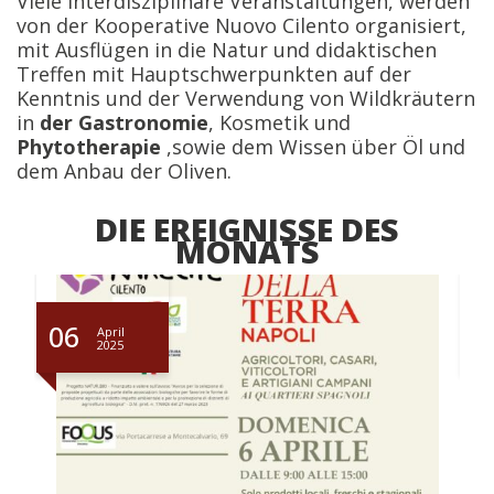
Viele interdisziplinäre Veranstaltungen, werden
von der Kooperative Nuovo Cilento organisiert,
mit Ausflügen in die Natur und didaktischen
Treffen mit Hauptschwerpunkten auf der
Kenntnis und der Verwendung von Wildkräutern
in
der Gastronomie
, Kosmetik und
Phytotherapie
,sowie dem Wissen über Öl und
dem Anbau der Oliven.
DIE EREIGNISSE DES
MONATS
06
1
April
2025