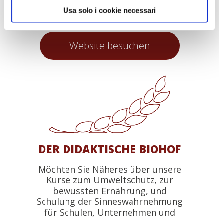
cilentanischen Spezialitäten in
Usa solo i cookie necessari
unserem Restaurant.
Website besuchen
DER DIDAKTISCHE BIOHOF
Möchten Sie Näheres über unsere
Kurse zum Umweltschutz, zur
bewussten Ernährung, und
Schulung der Sinneswahrnehmung
für Schulen, Unternehmen und