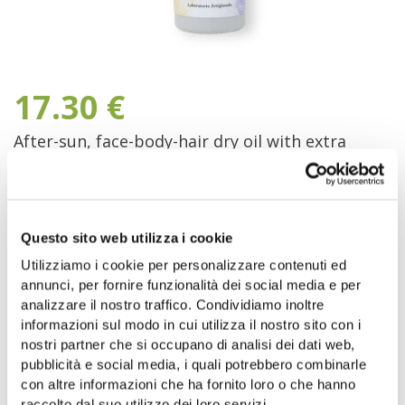
17.30
€
After-sun, face-body-hair dry oil with extra
virgin olive oil and wild plants from Cilento,
100g (Perfect size for traveling).
100% Made in Italy, produced by Officina
Questo sito web utilizza i cookie
eleatica.
Utilizziamo i cookie per personalizzare contenuti ed
In stock
annunci, per fornire funzionalità dei social media e per
analizzare il nostro traffico. Condividiamo inoltre
informazioni sul modo in cui utilizza il nostro sito con i
ADD TO BASKET
nostri partner che si occupano di analisi dei dati web,
pubblicità e social media, i quali potrebbero combinarle
Aggiungi alla lista dei desideri
con altre informazioni che ha fornito loro o che hanno
raccolto dal suo utilizzo dei loro servizi.