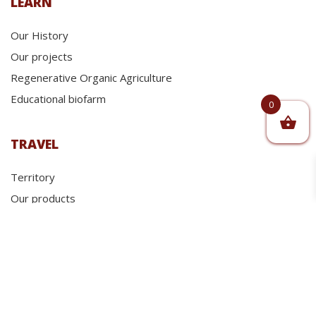
LEARN
Our History
Our projects
Regenerative Organic Agriculture
Educational biofarm
0
TRAVEL
Territory
Our products
To live 20 years longer
Restaurant Al Frantoio
P.iva 00521600650 - Albo Cooperative n° A158403
|
Privacy Policy
-
Cookie Policy
|
Terms and conditions