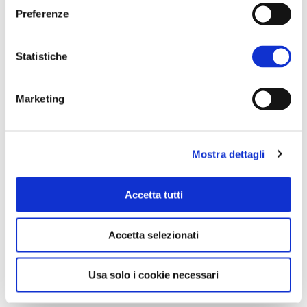
Preferenze
Statistiche
Località Ortale
84070 San Mauro
Cilento (SA)
Marketing
info@nuovocilento.it
Tel. +39 0974 903239
Mostra dettagli
COOPERATE
Accetta tutti
Who we are
Our projects
Accetta selezionati
The oil mill
Usa solo i cookie necessari
LEARN