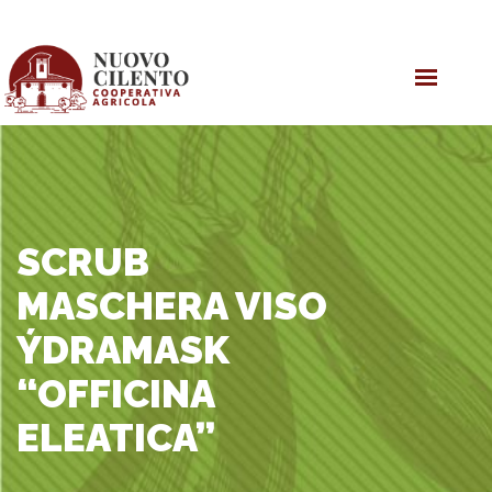
HOME
OLIO EVO
PRODOTTI
COOPERATIVA
SCRUB
MASCHERA VISO
ÝDRAMASK
“OFFICINA
ELEATICA”