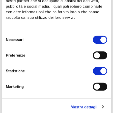
nostri partner che si occupano di analisi dei dati web,
Categoria:
pubblicità e social media, i quali potrebbero combinarle
COSMETICI NATURALI
con altre informazioni che ha fornito loro o che hanno
Share:
raccolto dal suo utilizzo dei loro servizi.
Descrizione
Informazioni aggiuntive
Selezione
Necessari
del
Recensioni (0)
consenso
Preferenze
DESCRIZIONE
Statistiche
SCRUB MASCHERA VISO 2 in 1
Lenitiva
Con ARGILLA BIANCA e CAMOMILLA Antica Di
Marketing
Gioi Cilento
30 g
Mostra dettagli