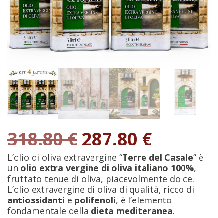
Il
Il
318.80
€
287.80
€
prezzo
prezzo
originale
attuale
L’olio di oliva extravergine “
Terre del Casale
” è
era:
è:
un
olio extra vergine di oliva italiano 100%
,
318.80 €.
287.80 €
fruttato tenue di oliva, piacevolmente dolce.
L’olio extravergine di oliva di qualità, ricco di
antiossidanti
e
polifenoli
, è l’elemento
fondamentale della
dieta mediteranea
.