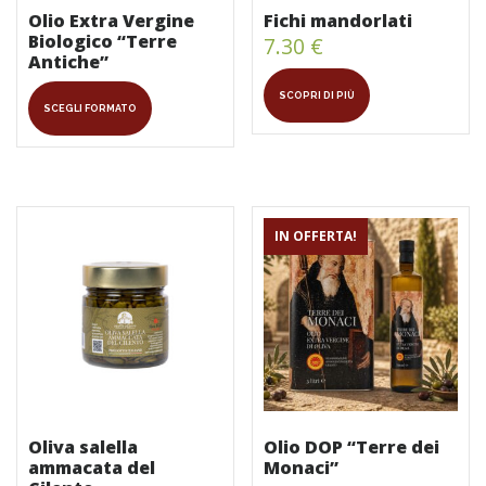
Olio Extra Vergine
Fichi mandorlati
Biologico “Terre
7.30
€
Antiche”
Questo
SCOPRI DI PIÙ
SCEGLI FORMATO
prodotto
ha
più
varianti.
Le
opzioni
IN OFFERTA!
possono
essere
scelte
nella
pagina
del
prodotto
Oliva salella
Olio DOP “Terre dei
ammacata del
Monaci”