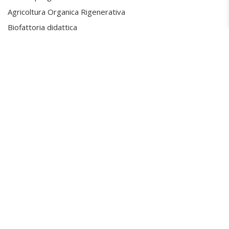
Agricoltura Organica Rigenerativa
Biofattoria didattica
Blog
VIAGGIARE
Territorio
I prodotti
Eventi
Per vivere 20 anni di più
Ristorante Al Frantoio
P.iva 00521600650 - Albo Cooperative n° A158403
|
Privacy Policy
-
Cookie Policy
|
Termini e condizioni
Prodotto originale frutto delle menti felici e