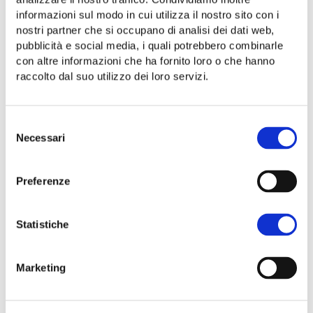
DESCRIZIONE
informazioni sul modo in cui utilizza il nostro sito con i
nostri partner che si occupano di analisi dei dati web,
OLIO EXTRA VERGINE DI
pubblicità e social media, i quali potrebbero combinarle
OLIVA “TERRE DEL CASALE” –
con altre informazioni che ha fornito loro o che hanno
COOPERATIVA NUOVO
CILENTO
raccolto dal suo utilizzo dei loro servizi.
L’ALIMENTO FONDAMENTALE DELLA
Selezione
DIETA MEDITERRANEA
Necessari
del
SCHEDA PRODOTTO – FORMATI E PREZZI
consenso
Preferenze
Tipologia:
Olio extra vergine di oliva.
Coltivazione
: colline del Parco Nazionale del
Statistiche
Cilento, Vallo di Diano e Alburni.
Ulivi della biodiversità locale
: Rotondella,
Marketing
Frantoio, Salella, Pisciottana.
Sistema di tracciabilità controllata.