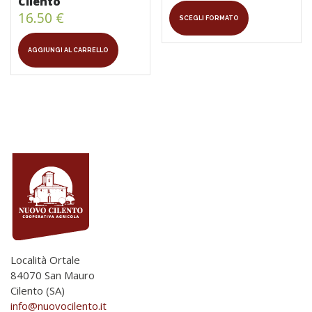
Cilento
Questo
16.50
€
SCEGLI FORMATO
prodotto
ha
più
AGGIUNGI AL CARRELLO
varianti.
Le
opzioni
possono
essere
scelte
nella
pagina
del
prodotto
Località Ortale
84070 San Mauro
Cilento (SA)
info@nuovocilento.it