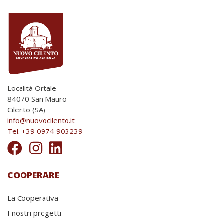
possono
essere
essere
scelte
scelte
nella
nella
pagina
pagina
del
del
prodotto
prodotto
Località Ortale
84070 San Mauro
Cilento (SA)
info@nuovocilento.it
Tel. +39 0974 903239
COOPERARE
La Cooperativa
I nostri progetti