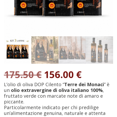
Il
Il
175.50
€
156.00
€
prezzo
prezzo
originale
attuale
L’olio di oliva DOP Cilento “
Terre dei Monaci
” è
era:
è:
un
olio extravergine di oliva italiano 100%
,
175.50 €.
156.00 €
fruttato verde con marcate note di amaro e
piccante.
Particolarmente indicato per chi predilige
un’alimentazione genuina, naturale e attenta