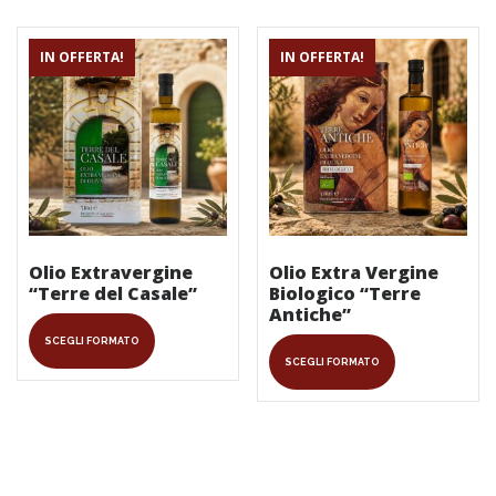
IN OFFERTA!
IN OFFERTA!
Olio Extravergine
Olio Extra Vergine
“Terre del Casale”
Biologico “Terre
Antiche”
Questo
Questo
SCEGLI FORMATO
prodotto
SCEGLI FORMATO
prodotto
ha
ha
più
più
varianti.
varianti.
Le
Le
opzioni
opzioni
possono