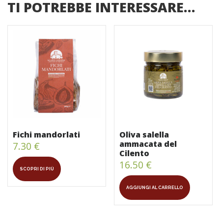
TI POTREBBE INTERESSARE…
Fichi mandorlati
Oliva salella
ammacata del
7.30
€
Cilento
16.50
€
SCOPRI DI PIÙ
AGGIUNGI AL CARRELLO