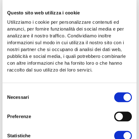
DESCRIZIONE
Questo sito web utilizza i cookie
OLIO DI OLIVA DOP DEL CILENTO “TERRE
Utilizziamo i cookie per personalizzare contenuti ed
annunci, per fornire funzionalità dei social media e per
DEI MONACI”
analizzare il nostro traffico. Condividiamo inoltre
informazioni sul modo in cui utilizza il nostro sito con i
OLIO EXTRA VERGINE DI OLIVA DOP CILENTO
nostri partner che si occupano di analisi dei dati web,
SCHEDA PRODOTTO
pubblicità e social media, i quali potrebbero combinarle
con altre informazioni che ha fornito loro o che hanno
raccolto dal suo utilizzo dei loro servizi.
Tipologia:
Olio DOP del Cilento
Coltivazione
: colline del Parco Nazionale del
Selezione
Cilento, Vallo di Diano e Alburni.
Necessari
del
Ulivi della biodiversità locale
: Rotondella,
consenso
Frantoio, Salella, Pisciottana.
Preferenze
Sistema di controllo e certificazione
:
Agroqualità.
Statistiche