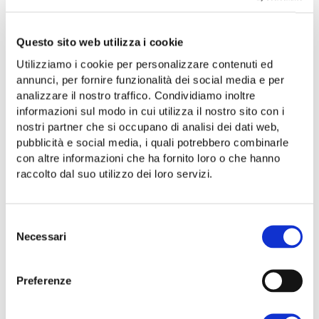
AGGIUNGI AL CARRELLO
Questo sito web utilizza i cookie
Aggiungi alla lista dei desideri
Utilizziamo i cookie per personalizzare contenuti ed
annunci, per fornire funzionalità dei social media e per
Categoria:
LEGUMI E CEREALI
analizzare il nostro traffico. Condividiamo inoltre
informazioni sul modo in cui utilizza il nostro sito con i
Share:
nostri partner che si occupano di analisi dei dati web,
pubblicità e social media, i quali potrebbero combinarle
con altre informazioni che ha fornito loro o che hanno
Descrizione
Informazioni aggiuntive
raccolto dal suo utilizzo dei loro servizi.
DESCRIZIONE
Selezione
Necessari
del
Lenticchie piccole rosse del Salento. Antico e
consenso
prezioso legume, gustoso e prelibato.
Possiedono ottime proprietà nutritive, sono
Preferenze
ricche di ferro, potassio,fosforo,proteine
vegetali, fibre, vitamine e sali minerali. Le