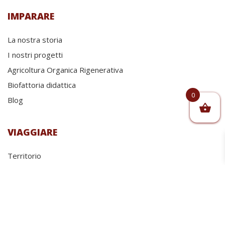
IMPARARE
La nostra storia
I nostri progetti
Agricoltura Organica Rigenerativa
Biofattoria didattica
0
Blog
VIAGGIARE
Territorio
I prodotti
Eventi
Per vivere 20 anni di più
Ristorante Al Frantoio