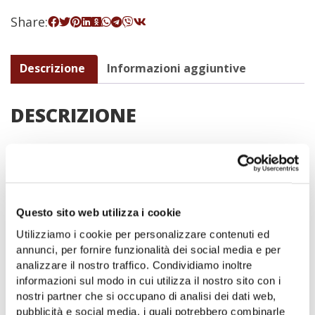
Share:
Descrizione
Informazioni aggiuntive
DESCRIZIONE
CONFEZIONE REGALO
‘CASALSOPRANO’
Questo sito web utilizza i cookie
Composta da:
Utilizziamo i cookie per personalizzare contenuti ed
n. 1 Bottiglia di olio extravergine di oliva Terre
annunci, per fornire funzionalità dei social media e per
del Casale 0.25 lt
analizzare il nostro traffico. Condividiamo inoltre
n. 1 Pacco 1Kg Farina di grano tenero tipo 1
informazioni sul modo in cui utilizza il nostro sito con i
prodotta dalla Cooperativa Sociale Terra di
nostri partner che si occupano di analisi dei dati web,
Resilienza
pubblicità e social media, i quali potrebbero combinarle
n. 1 Confettura di Mele Annurche Az. Agricola