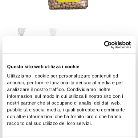
6.50
€
Questo sito web utilizza i cookie
Utilizziamo i cookie per personalizzare contenuti ed
Kichererbsen aus Cicerale Präsidium von Slow
annunci, per fornire funzionalità dei social media e per
Food Cilento
analizzare il nostro traffico. Condividiamo inoltre
informazioni sul modo in cui utilizza il nostro sito con i
Nicht vorrätig
nostri partner che si occupano di analisi dei dati web,
pubblicità e social media, i quali potrebbero combinarle
AVVISAMI QUANDO DISPONIBILE
con altre informazioni che ha fornito loro o che hanno
raccolto dal suo utilizzo dei loro servizi.
Aggiungi alla lista dei desideri